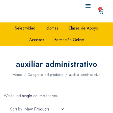
0
QUIÉNES SOMOS
CONTENIDO GRATIS
Selectividad
Idiomas
Clases de Apoyo
Accesos
Formación Online
auxiliar administrativo
Home
Categorías del producto
auxiliar administrativo
We found
single course
for you
Sort by: