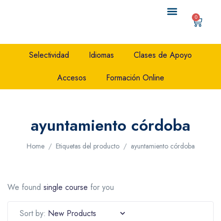
0
QUIÉNES SOMOS
CONTENIDO GRATIS
Selectividad
Idiomas
Clases de Apoyo
Accesos
Formación Online
ayuntamiento córdoba
Home
Etiquetas del producto
ayuntamiento córdoba
We found
single course
for you
Sort by: