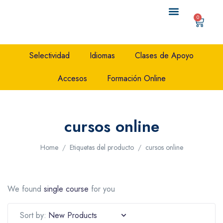
0
QUIÉNES SOMOS
CONTENIDO GRATIS
Selectividad
Idiomas
Clases de Apoyo
Accesos
Formación Online
cursos online
Home
Etiquetas del producto
cursos online
We found
single course
for you
Sort by: